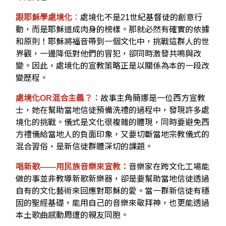
跟耶穌學處境化
：
處境化不是21世紀基督徒的創意行
動，而是耶穌道成肉身的榜樣。那就必然有確實的依據
和原則！耶穌將福音帶到一個文化中，挑戰這群人的世
界觀，一邊降低對他們的冒犯，卻同時激發共鳴與改
變。因此，處境化的宣教策略正是以關係為本的一段改
變歷程。
處境化OR混合主義？：
故事主角簡娜是一位西方宣教
士，她在幫助當地信徒預備洗禮的過程中，發現許多處
境化的挑戰。儀式是文化很複雜的體現，同時要避免西
方禮儀給當地人的負面印象，又要切斷當地宗教儀式的
混合習俗，是新信徒群體深切的課題。
唱新歌——用民族音樂來宣教：
音樂家在跨文化工場能
做的事並非教導新歌新樂器，卻是要幫助當地信徒透過
自有的文化藝術來回應對耶穌的愛。當一群新信徒有穩
固的聖經基礎，能用自己的音樂來敬拜神，也更能透過
本土歌曲感動周遭的親友同胞。