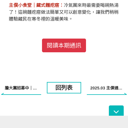
主僕小食堂｜藏式麵疙瘩：
冷氣團來時最需要喝碗熱湯
了！這碗麵疙瘩做法簡單又可以創意變化，讓我們稍稍
體驗藏民在寒冬裡的溫暖美味。
閱讀本期通訊
回列表
膽大黨招募中｜日本同路人說明茶會
2025.03 主僕通訊出刊了！