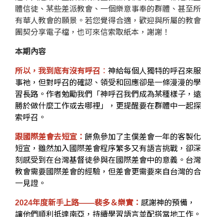
體信徒、某些差派教會、一個樂意事奉的群體、甚至所
有華人教會的願景。若您覺得合適，歡迎與所屬的教會
團契分享電子檔，也可來信索取紙本，謝謝！
本期內容
所以，我到底有沒有呼召
：
神給每個人獨特的呼召來服
事祂，但對呼召的確認、領受和回應卻是一條漫漫的學
習長路。作者勉勵我們「神呼召我們成為某種樣子，遠
勝於做什麼工作或去哪裡」，更提醒要在群體中一起探
索呼召。
跟國際差會去短宣：
餅魚參加了主僕差會一年的客製化
短宣，雖然加入國際差會程序繁多又有語言挑戰，卻深
刻感受到在台灣基督徒參與在國際差會中的意義。台灣
教會需要國際差會的經驗，但差會更需要來自台灣的合
一見證。
2024年度新手上路——裴多＆樂實：
感謝神的預備，
讓他們順利抵達南亞，持續學習語言並配搭當地工作。