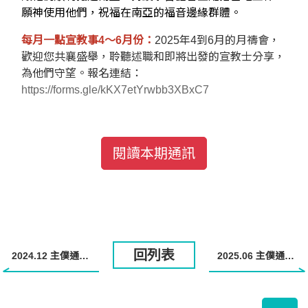
願神使用他們，祝福在南亞的福音邊緣群體。
每月一點宣教事4～6月份：
2025年4到6月的月禱會，
歡迎您共襄盛舉，聆聽述職和即將出發的宣教士分享，
為他們守望。報名連結：
https://forms.gle/kKX7etYrwbb3XBxC7
閱讀本期通訊
回列表
2024.12 主僕通訊出刊了！
2025.06 主僕通訊出刊了！