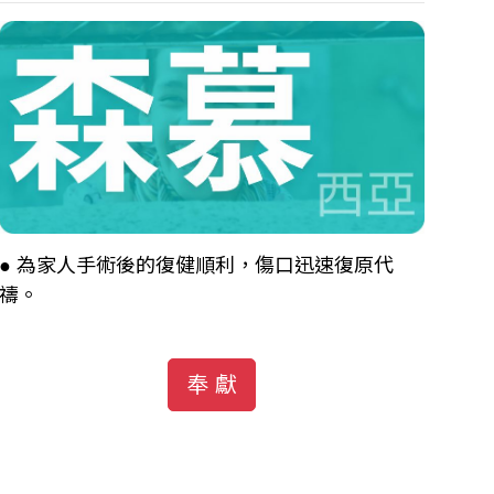
●
為家人手術後的復健順利，傷口迅速復原代
禱。
奉 獻