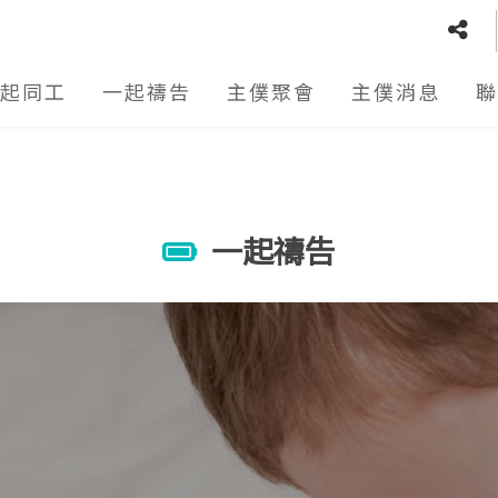
起同工
一起禱告
主僕聚會
主僕消息
聯
一起禱告