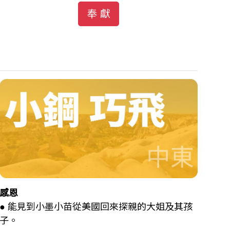
奉 獻
感恩
● 能見到小墨小苗從美國回來探親的大姐及其孩
子。