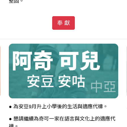
堅固。
奉 獻
● 為安豆9月升上小學後的生活與適應代禱。
● 懇請繼續為奇可一家在語言與文化上的適應代
禱。