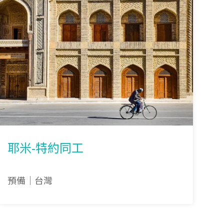
耶米-特約同工
預備｜台灣