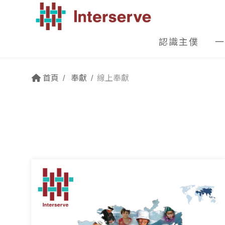
認識主僕
一
首頁
奉獻
線上奉獻