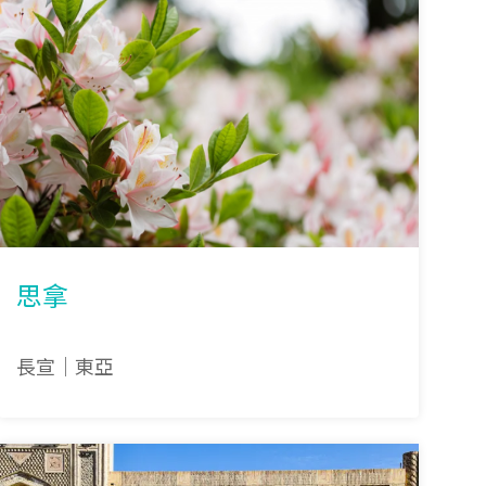
思拿
長宣｜東亞