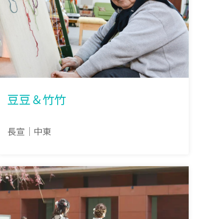
豆豆＆竹竹
長宣｜中東