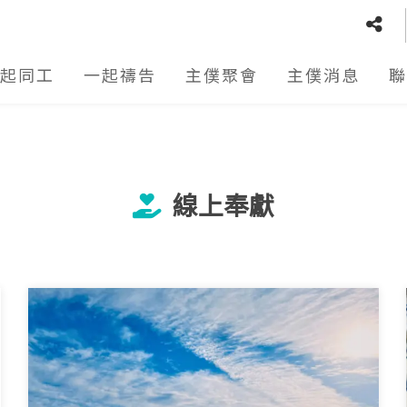
起同工
一起禱告
主僕聚會
主僕消息
聯
線上奉獻