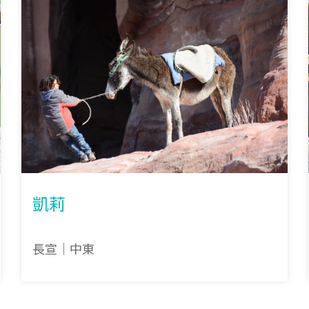
凱莉
長宣｜中東