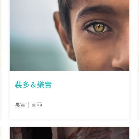
裴多＆樂實
長宣｜南亞