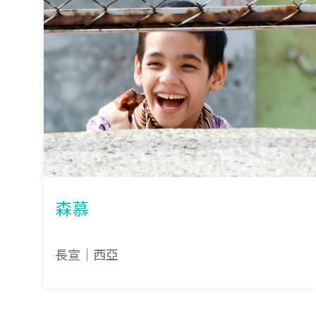
森慕
長宣｜西亞