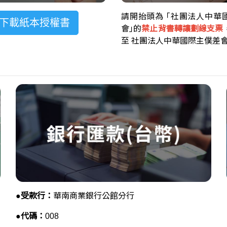
請開抬頭為 ｢社團法人中華
下載紙本授權書
會｣的
禁止背書轉讓劃線支票
至 社團法人中華國際主僕差會
●
受款行：
華南商業銀行公館分行
●
代碼：
008