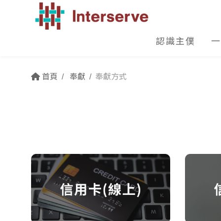
認識主僕
一
首頁
奉獻
奉獻方式