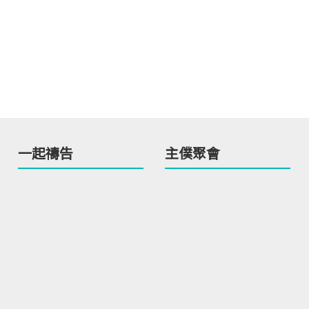
一起禱告
主僕聚會