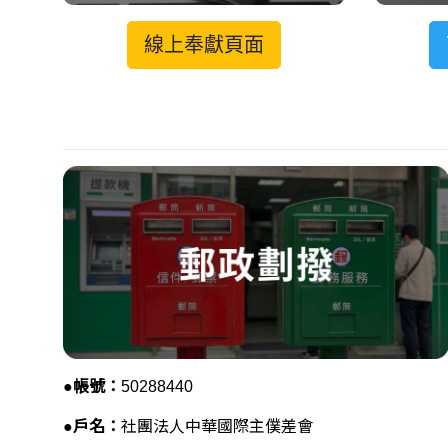
線上奉獻頁面
●
帳號：
50288440
●
戶名：
社團法人中華國際主僕差會