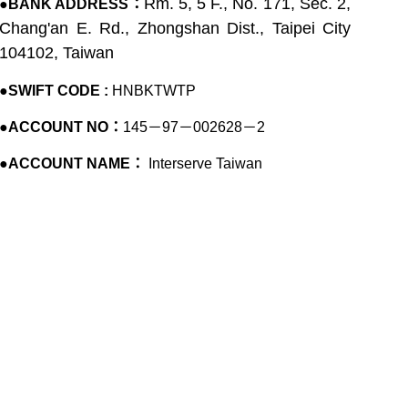
Rm. 5, 5 F., No. 171, Sec. 2,
●
BANK ADDRESS
：
Chang'an E. Rd., Zhongshan Dist., Taipei City
104102, Taiwan
●
SWIFT CODE :
HNBKTWTP
●
ACCOUNT NO：
145－97－002628－2
●
ACCOUNT NAME：
Interserve Taiwan