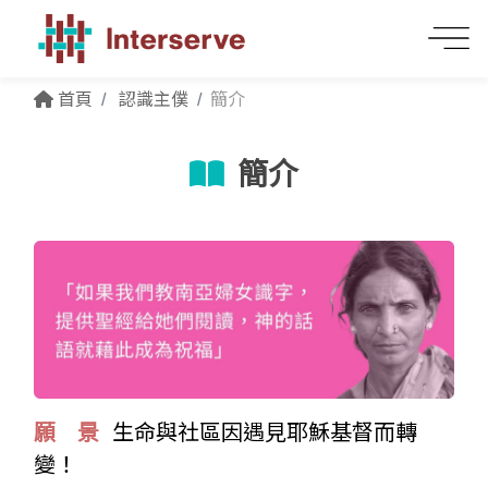
首頁
認識主僕
簡介
簡介
願 景
生命與社區因遇見耶穌基督而轉
變！