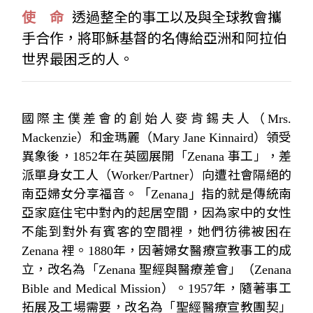
使 命
透過整全的事工以及與全球教會攜
手合作，將耶穌基督的名傳給亞洲和阿拉伯
世界最困乏的人。
國際主僕差會的創始人麥肯錫夫人
（Mrs.
Mackenzie）
和金瑪麗
（Mary Jane Kinnaird）
領受
異象後，
1852
年在英國展開「
Zenana
事工」，差
派單身女工人（
Worker/Partner
）向遭社會隔絕的
南亞婦女分享福音。
「Zenana」
指的就是傳統南
亞家庭住宅中對內的起居空間，因為家中的女性
不能到對外有賓客的空間裡，她們彷彿被困在
Zenana
裡。
1880
年，因著婦女醫療宣教事工的成
立，改名為「
Zenana
聖經與醫療差會」
（Zenana
Bible and Medical Mission）
。
1957
年，隨著事工
拓展及工場需要，改名為「聖經醫療宣教團契」