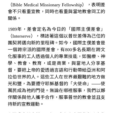
（Bible Medical Missionary Fellowship）
，表明差
會不只看重宣教，同時也看重與當地教會同工的
關係。
1989
年，差會定名為今日的「國際主僕差會」
（Interserve）
，標誌著這個以普世差傳為己任的
團契將邁向新的里程碑。如今，國際主僕差會是
一個跨宗派的國際差會，有
800
多名長期在跨文
化服事的工人透過個人的專業技能，如醫療、神
學、教會、教育，或是商業，與當地人分享基
督，要把上帝的愛透過言語和行動帶給亞洲和阿
拉伯世界的人。這些工人在世界最艱難的地方做
光和鹽，為要遵守耶穌基督的「大使命」——使
萬民成為祂的門徒。無論在哪裡服事，我們以夥
伴關係與他人攜手合作，服事普世的教會並且支
持新的宣教運動。