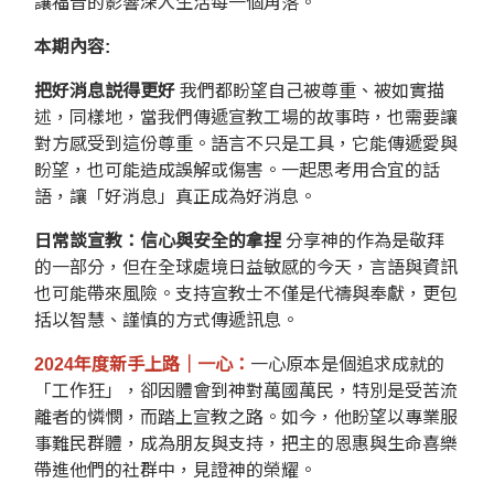
讓福音的影響深入生活每一個角落。
本期內容:
把好消息説得更好
我們都盼望自己被尊重、被如實描
述，同樣地，當我們傳遞宣教工場的故事時，也需要讓
對方感受到這份尊重。語言不只是工具，它能傳遞愛與
盼望，也可能造成誤解或傷害。一起思考用合宜的話
語，讓「好消息」真正成為好消息。
日常談宣教：信心與安全的拿捏
分享神的作為是敬拜
的一部分，但在全球處境日益敏感的今天，言語與資訊
也可能帶來風險。支持宣教士不僅是代禱與奉獻，更包
括以智慧、謹慎的方式傳遞訊息。
2024年度新手上路｜一心：
一心原本是個追求成就的
「工作狂」，卻因體會到神對萬國萬民，特別是受苦流
離者的憐憫，而踏上宣教之路。如今，他盼望以專業服
事難民群體，成為朋友與支持，把主的恩惠與生命喜樂
帶進他們的社群中，見證神的榮耀。