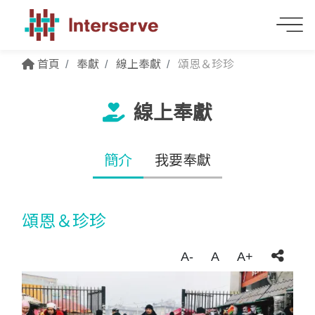
首頁
奉獻
線上奉獻
頌恩＆珍珍
線上奉獻
簡介
我要奉獻
頌恩＆珍珍
A-
A
A+