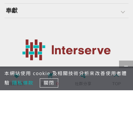
奉獻
104102 台北市中山區長安東路二段171號5樓之5
本網站使用 cookie 及相關技術分析來改善使用者體
interserve.taiwan@gmail.com
驗
隱私條款
關閉
我要捐款
愛心車
0
社群分享
TOP
02-23673390
版權宣告
隱私條款
瀏覽量：1,095,162